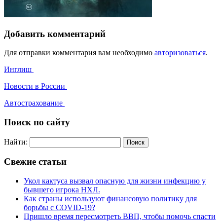
Добавить комментарий
Для отправки комментария вам необходимо
авторизоваться
.
Инглиш
Новости в России
Автострахование
Поиск по сайту
Найти:
Свежие статьи
Укол кактуса вызвал опасную для жизни инфекцию у
бывшего игрока НХЛ.
Как страны используют финансовую политику для
борьбы с COVID-19?
Пришло время пересмотреть ВВП, чтобы помочь спасти