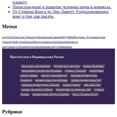
планету.
Происхождение и развитие человека паука в комиксах.
От Стивена Кинга до Энн Ламотт: 9 вдохновляющих
книг о том, как писать.
Метки
google
YouTube
Алекс Михаэлидес
Безмовлный пациент
ВАДА
ВВП
Владимир Лорченков
Галина
Уланова
Джейн Остин
Лацио
Макгрегор
аванпост
балет
бокс
инфекции от
кактусов
искусство
кинопрокат
книги
книжная индустрия
комиксы
Проститутки и Индивидуалки России
база шлюх в Красноярске
проститутки в иркутске
шлюхи Челябинск
проверенные проститутки Воронежа
путаны в Тольятти
проверенные
шлюхи Тюмень
анкеты путан Новгород
реальные индивидуалки
Краснодар
индивидуалки города Казань
частные индивидуалки Екб
реальные индивидуалки в Москве
шлюхи Самары
сайт шлюх Нск
шлюхи для встреч в Питере
проститутки для взрослых Уфа
путаны в
Ростове
индивидуалки города в Саратове
https://7k-casino-4h.top
Рубрики