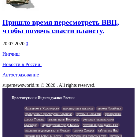
Пришло время пересмотреть ВВП,
чтобы помочь спасти планету.
20.07.2020
0
Инглиш
Новости в России
Автострахование
supernewsworld.ru © 2020 . All rights reserved.
Проститутки и Индивидуалки России
база шлюх в Красноярске
проститутки в иркутске
шлюхи Челябинск
проверенные проститутки Воронежа
путаны в Тольятти
проверенные
шлюхи Тюмень
анкеты путан Новгород
реальные индивидуалки
Краснодар
индивидуалки города Казань
частные индивидуалки Екб
реальные индивидуалки в Москве
шлюхи Самары
сайт шлюх Нск
шлюхи для встреч в Питере
проститутки для взрослых Уфа
путаны в