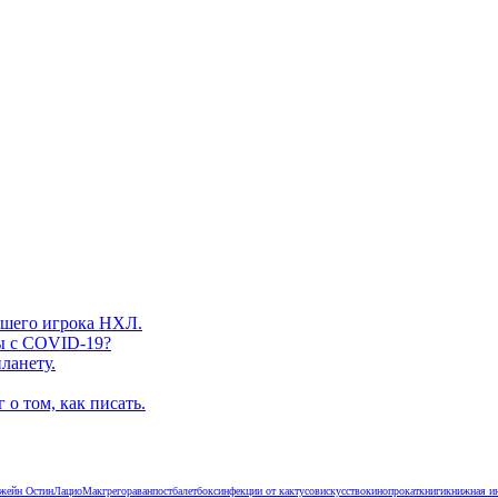
вшего игрока НХЛ.
ы с COVID-19?
ланету.
о том, как писать.
жейн Остин
Лацио
Макгрегор
аванпост
балет
бокс
инфекции от кактусов
искусство
кинопрокат
книги
книжная и