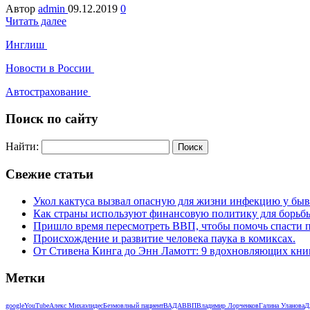
Автор
admin
09.12.2019
0
Читать далее
Инглиш
Новости в России
Автострахование
Поиск по сайту
Найти:
Свежие статьи
Укол кактуса вызвал опасную для жизни инфекцию у бы
Как страны используют финансовую политику для борьб
Пришло время пересмотреть ВВП, чтобы помочь спасти п
Происхождение и развитие человека паука в комиксах.
От Стивена Кинга до Энн Ламотт: 9 вдохновляющих книг 
Метки
google
YouTube
Алекс Михаэлидес
Безмовлный пациент
ВАДА
ВВП
Владимир Лорченков
Галина Уланова
Д