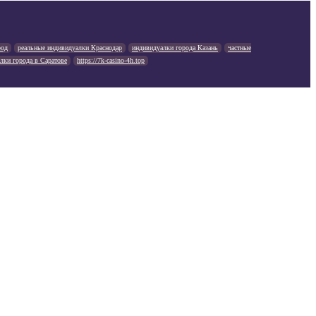
род
реальные индивидуалки Краснодар
индивидуалки города Казань
частные
лки города в Саратове
https://7k-casino-4h.top