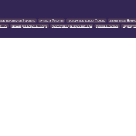
нные проститутки Воронежа
путаны в Тольятти
проверенные шлюхи Тюмень
анкеты путан Новго
х Нск
шлюхи для встреч в Питере
проститутки для взрослых Уфа
путаны в Ростове
индивидуа