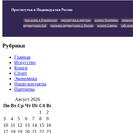
Проститутки и Индивидуалки России
база шлюх в Красноярске
проститутки в иркутске
шлюхи Челябинск
провере
индивидуалки Екб
реальные индивидуалки в Москве
шлюхи Самары
сайт шлю
Рубрики
Главная
Искусство
Книги
Спорт
Экономика
Наши контакты
Партнеры
Август 2026
Пн
Вт
Ср
Чт
Пт
Сб
Вс
1
2
3
4
5
6
7
8
9
10
11
12
13
14
15
16
17
18
19
20
21
22
23