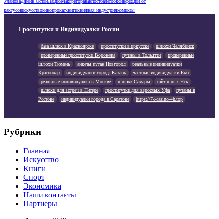
Уланова
Джейн Остин
Лацио
Макгрегор
аванпост
балет
бокс
инфекции от
кактусов
искусство
кинопрокат
книги
книжная индустрия
комиксы
Проститутки и Индивидуалки России
база шлюх в Красноярске
проститутки в иркутске
шлюхи Челябинск
проверенные проститутки Воронежа
путаны в Тольятти
проверенные
шлюхи Тюмень
анкеты путан Новгород
реальные индивидуалки
Краснодар
индивидуалки города Казань
частные индивидуалки Екб
реальные индивидуалки в Москве
шлюхи Самары
сайт шлюх Нск
шлюхи для встреч в Питере
проститутки для взрослых Уфа
путаны в
Ростове
индивидуалки города в Саратове
https://7k-casino-4h.top
Рубрики
Главная
Искусство
Книги
Спорт
Экономика
Наши контакты
Партнеры