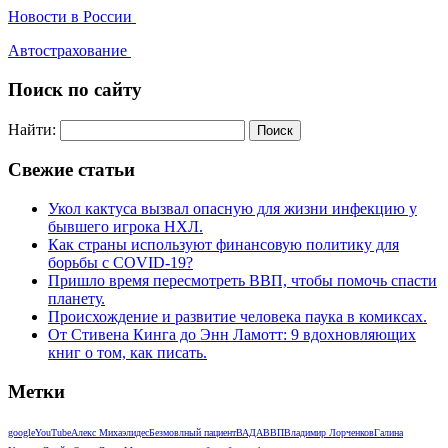
Новости в России
Автострахование
Поиск по сайту
Найти:
Свежие статьи
Укол кактуса вызвал опасную для жизни инфекцию у
бывшего игрока НХЛ.
Как страны используют финансовую политику для
борьбы с COVID-19?
Пришло время пересмотреть ВВП, чтобы помочь спасти
планету.
Происхождение и развитие человека паука в комиксах.
От Стивена Кинга до Энн Ламотт: 9 вдохновляющих
книг о том, как писать.
Метки
google
YouTube
Алекс Михаэлидес
Безмовлный пациент
ВАДА
ВВП
Владимир Лорченков
Галина