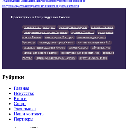
Уланова
Джейн Остин
Лацио
Макгрегор
аванпост
балет
бокс
инфекции от
кактусов
искусство
кинопрокат
книги
книжная индустрия
комиксы
Проститутки и Индивидуалки России
база шлюх в Красноярске
проститутки в иркутске
шлюхи Челябинск
проверенные проститутки Воронежа
путаны в Тольятти
проверенные
шлюхи Тюмень
анкеты путан Новгород
реальные индивидуалки
Краснодар
индивидуалки города Казань
частные индивидуалки Екб
реальные индивидуалки в Москве
шлюхи Самары
сайт шлюх Нск
шлюхи для встреч в Питере
проститутки для взрослых Уфа
путаны в
Ростове
индивидуалки города в Саратове
https://7k-casino-4h.top
Рубрики
Главная
Искусство
Книги
Спорт
Экономика
Наши контакты
Партнеры