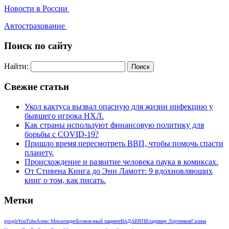
Новости в России
Автострахование
Поиск по сайту
Найти:
Свежие статьи
Укол кактуса вызвал опасную для жизни инфекцию у
бывшего игрока НХЛ.
Как страны используют финансовую политику для
борьбы с COVID-19?
Пришло время пересмотреть ВВП, чтобы помочь спасти
планету.
Происхождение и развитие человека паука в комиксах.
От Стивена Кинга до Энн Ламотт: 9 вдохновляющих
книг о том, как писать.
Метки
google
YouTube
Алекс Михаэлидес
Безмовлный пациент
ВАДА
ВВП
Владимир Лорченков
Галина