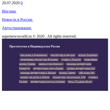
20.07.2020
0
Инглиш
Новости в России
Автострахование
supernewsworld.ru © 2020 . All rights reserved.
Проститутки и Индивидуалки России
база шлюх в Красноярске
проститутки в иркутске
шлюхи Челябинск
проверенные проститутки Воронежа
путаны в Тольятти
проверенные
шлюхи Тюмень
анкеты путан Новгород
реальные индивидуалки
Краснодар
индивидуалки города Казань
частные индивидуалки Екб
реальные индивидуалки в Москве
шлюхи Самары
сайт шлюх Нск
шлюхи для встреч в Питере
проститутки для взрослых Уфа
путаны в
Ростове
индивидуалки города в Саратове
https://7k-casino-4h.top