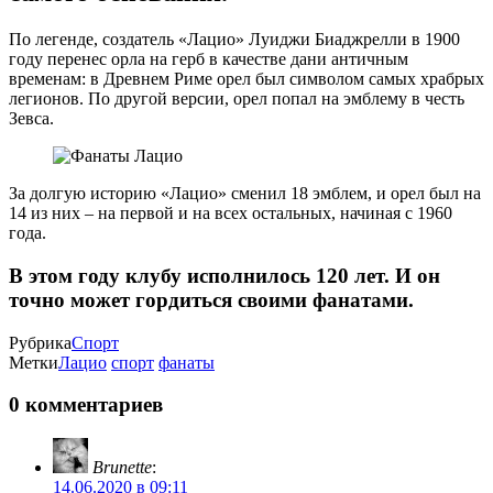
По легенде, создатель «Лацио» Луиджи Биаджрелли в 1900
году перенес орла на герб в качестве дани античным
временам: в Древнем Риме орел был символом самых храбрых
легионов. По другой версии, орел попал на эмблему в честь
Зевса.
За долгую историю «Лацио» сменил 18 эмблем, и орел был на
14 из них – на первой и на всех остальных, начиная с 1960
года.
В этом году клубу исполнилось 120 лет. И он
точно может гордиться своими фанатами.
Рубрика
Спорт
Метки
Лацио
спорт
фанаты
0 комментариев
Brunette
:
14.06.2020 в 09:11