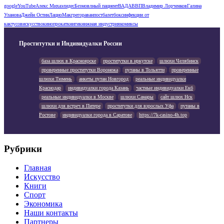
google
YouTube
Алекс Михаэлидес
Безмовлный пациент
ВАДА
ВВП
Владимир Лорченков
Галина
Уланова
Джейн Остин
Лацио
Макгрегор
аванпост
балет
бокс
инфекции от
кактусов
искусство
кинопрокат
книги
книжная индустрия
комиксы
Проститутки и Индивидуалки России
база шлюх в Красноярске
проститутки в иркутске
шлюхи Челябинск
проверенные проститутки Воронежа
путаны в Тольятти
проверенные
шлюхи Тюмень
анкеты путан Новгород
реальные индивидуалки
Краснодар
индивидуалки города Казань
частные индивидуалки Екб
реальные индивидуалки в Москве
шлюхи Самары
сайт шлюх Нск
шлюхи для встреч в Питере
проститутки для взрослых Уфа
путаны в
Ростове
индивидуалки города в Саратове
https://7k-casino-4h.top
Рубрики
Главная
Искусство
Книги
Спорт
Экономика
Наши контакты
Партнеры