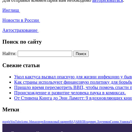
Для отправки комментария вам необходимо
авторизоваться
.
Инглиш
Новости в России
Автострахование
Поиск по сайту
Найти:
Свежие статьи
Укол кактуса вызвал опасную для жизни инфекцию у бы
Как страны используют финансовую политику для борьб
Пришло время пересмотреть ВВП, чтобы помочь спасти п
Происхождение и развитие человека паука в комиксах.
От Стивена Кинга до Энн Ламотт: 9 вдохновляющих книг 
Метки
google
YouTube
Алекс Михаэлидес
Безмовлный пациент
ВАДА
ВВП
Владимир Лорченков
Галина Уланова
Д