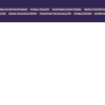
нные проститутки Воронежа
путаны в Тольятти
проверенные шлюхи Тюмень
анкеты путан Новго
х Нск
шлюхи для встреч в Питере
проститутки для взрослых Уфа
путаны в Ростове
индивидуа