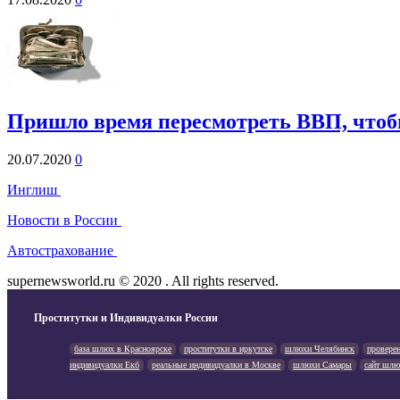
Пришло время пересмотреть ВВП, чтобы
20.07.2020
0
Инглиш
Новости в России
Автострахование
supernewsworld.ru © 2020 . All rights reserved.
Проститутки и Индивидуалки России
база шлюх в Красноярске
проститутки в иркутске
шлюхи Челябинск
провере
индивидуалки Екб
реальные индивидуалки в Москве
шлюхи Самары
сайт шлю