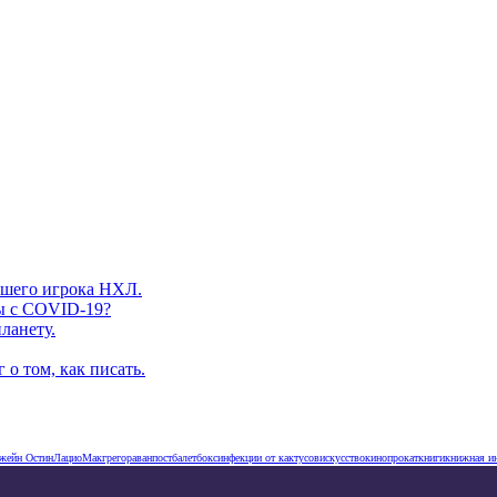
вшего игрока НХЛ.
ы с COVID-19?
ланету.
о том, как писать.
жейн Остин
Лацио
Макгрегор
аванпост
балет
бокс
инфекции от кактусов
искусство
кинопрокат
книги
книжная и