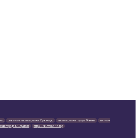
род
реальные индивидуалки Краснодар
индивидуалки города Казань
частные
лки города в Саратове
https://7k-casino-4h.top