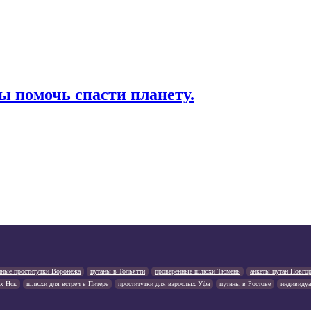
 помочь спасти планету.
нные проститутки Воронежа
путаны в Тольятти
проверенные шлюхи Тюмень
анкеты путан Новго
х Нск
шлюхи для встреч в Питере
проститутки для взрослых Уфа
путаны в Ростове
индивидуа