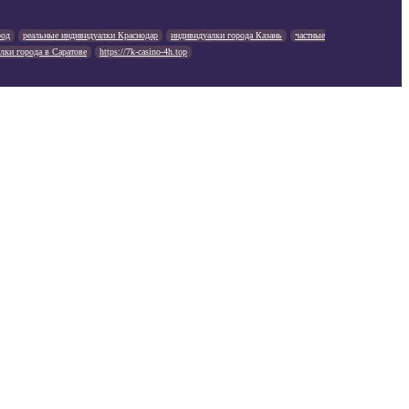
род
реальные индивидуалки Краснодар
индивидуалки города Казань
частные
лки города в Саратове
https://7k-casino-4h.top