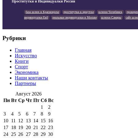
Проститутки и Индивидуалки России
база шлюх в Красноярске
проститутки в иркутске
шлюхи Челябинск
провере
индивидуалки Екб
реальные индивидуалки в Москве
шлюхи Самары
сайт шлю
Рубрики
Главная
Искусство
Книги
Спорт
Экономика
Наши контакты
Партнеры
Август 2026
Пн
Вт
Ср
Чт
Пт
Сб
Вс
1
2
3
4
5
6
7
8
9
10
11
12
13
14
15
16
17
18
19
20
21
22
23
24
25
26
27
28
29
30