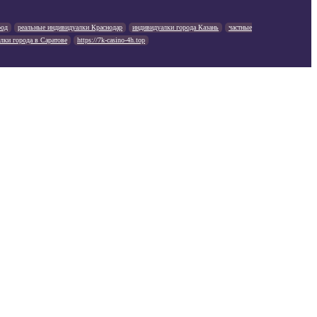
род
реальные индивидуалки Краснодар
индивидуалки города Казань
частные
лки города в Саратове
https://7k-casino-4h.top