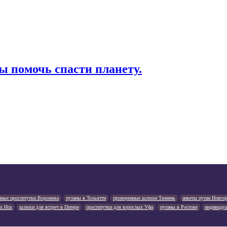
 помочь спасти планету.
нные проститутки Воронежа
путаны в Тольятти
проверенные шлюхи Тюмень
анкеты путан Новго
х Нск
шлюхи для встреч в Питере
проститутки для взрослых Уфа
путаны в Ростове
индивидуа