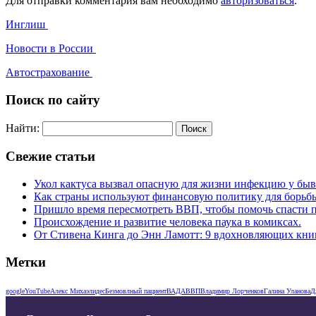
Для отправки комментария вам необходимо
авторизоваться
.
Инглиш
Новости в России
Автострахование
Поиск по сайту
Найти:
Свежие статьи
Укол кактуса вызвал опасную для жизни инфекцию у бы
Как страны используют финансовую политику для борьб
Пришло время пересмотреть ВВП, чтобы помочь спасти п
Происхождение и развитие человека паука в комиксах.
От Стивена Кинга до Энн Ламотт: 9 вдохновляющих книг 
Метки
google
YouTube
Алекс Михаэлидес
Безмовлный пациент
ВАДА
ВВП
Владимир Лорченков
Галина Уланова
Д