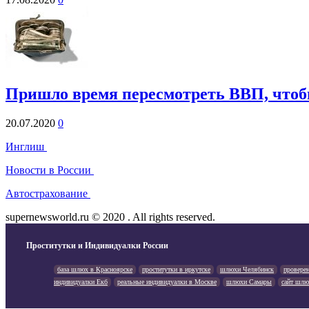
Пришло время пересмотреть ВВП, чтобы
20.07.2020
0
Инглиш
Новости в России
Автострахование
supernewsworld.ru © 2020 . All rights reserved.
Проститутки и Индивидуалки России
база шлюх в Красноярске
проститутки в иркутске
шлюхи Челябинск
провере
индивидуалки Екб
реальные индивидуалки в Москве
шлюхи Самары
сайт шлю