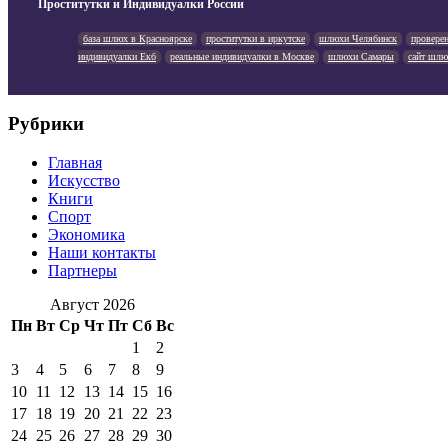
Проститутки и Индивидуалки России
база шлюх в Красноярске
проститутки в иркутске
шлюхи Челябинск
провере
индивидуалки Екб
реальные индивидуалки в Москве
шлюхи Самары
сайт шлю
Рубрики
Главная
Искусство
Книги
Спорт
Экономика
Наши контакты
Партнеры
Август 2026
Пн
Вт
Ср
Чт
Пт
Сб
Вс
1
2
3
4
5
6
7
8
9
10
11
12
13
14
15
16
17
18
19
20
21
22
23
24
25
26
27
28
29
30