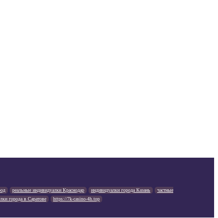
род
реальные индивидуалки Краснодар
индивидуалки города Казань
частные
лки города в Саратове
https://7k-casino-4h.top