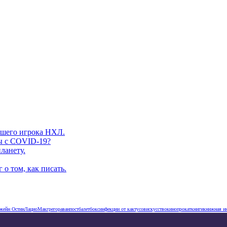
вшего игрока НХЛ.
ы с COVID-19?
ланету.
о том, как писать.
жейн Остин
Лацио
Макгрегор
аванпост
балет
бокс
инфекции от кактусов
искусство
кинопрокат
книги
книжная и