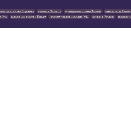
нные проститутки Воронежа
путаны в Тольятти
проверенные шлюхи Тюмень
анкеты путан Новго
х Нск
шлюхи для встреч в Питере
проститутки для взрослых Уфа
путаны в Ростове
индивидуа