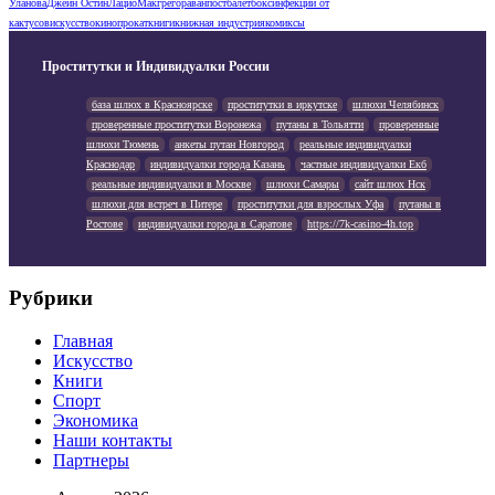
Уланова
Джейн Остин
Лацио
Макгрегор
аванпост
балет
бокс
инфекции от
кактусов
искусство
кинопрокат
книги
книжная индустрия
комиксы
Проститутки и Индивидуалки России
база шлюх в Красноярске
проститутки в иркутске
шлюхи Челябинск
проверенные проститутки Воронежа
путаны в Тольятти
проверенные
шлюхи Тюмень
анкеты путан Новгород
реальные индивидуалки
Краснодар
индивидуалки города Казань
частные индивидуалки Екб
реальные индивидуалки в Москве
шлюхи Самары
сайт шлюх Нск
шлюхи для встреч в Питере
проститутки для взрослых Уфа
путаны в
Ростове
индивидуалки города в Саратове
https://7k-casino-4h.top
Рубрики
Главная
Искусство
Книги
Спорт
Экономика
Наши контакты
Партнеры