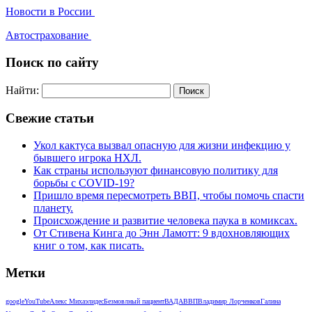
Новости в России
Автострахование
Поиск по сайту
Найти:
Свежие статьи
Укол кактуса вызвал опасную для жизни инфекцию у
бывшего игрока НХЛ.
Как страны используют финансовую политику для
борьбы с COVID-19?
Пришло время пересмотреть ВВП, чтобы помочь спасти
планету.
Происхождение и развитие человека паука в комиксах.
От Стивена Кинга до Энн Ламотт: 9 вдохновляющих
книг о том, как писать.
Метки
google
YouTube
Алекс Михаэлидес
Безмовлный пациент
ВАДА
ВВП
Владимир Лорченков
Галина